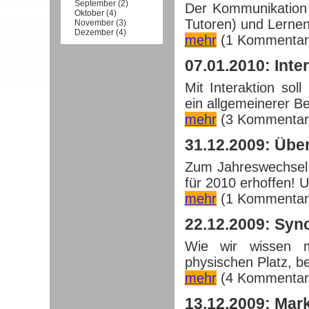
September
(
2
)
Der Kommunikation 
Oktober
(
4
)
Tutoren) und Lernend
November
(
3
)
Dezember
(
4
)
mehr
(1 Kommentar
07.01.2010: Inte
Mit Interaktion soll
ein allgemeinerer Beg
mehr
(3 Kommentar
31.12.2009: Übe
Zum Jahreswechsel 
für 2010 erhoffen! U
mehr
(1 Kommentar
22.12.2009: Syn
Wie wir wissen 
physischen Platz, be
mehr
(4 Kommentar
13.12.2009: Mar