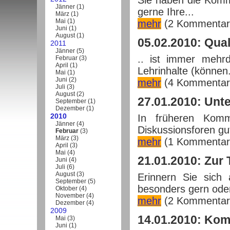
Sie haben die Komm
Jänner
(
1
)
gerne Ihre...
März
(
1
)
Mai
(
1
)
mehr
(2 Kommentar
Juni
(
1
)
August
(
1
)
05.02.2010: Qua
2011
Jänner
(
5
)
.. ist immer mehrd
Februar
(
3
)
April
(
1
)
Lehrinhalte (können.
Mai
(
1
)
Juni
(
2
)
mehr
(4 Kommentar
Juli
(
3
)
August
(
2
)
27.01.2010: Unt
September
(
1
)
Dezember
(
1
)
2010
In früheren Komm
Jänner
(
4
)
Diskussionsforen gut
Februar
(
3
)
März
(
3
)
mehr
(1 Kommentar
April
(
3
)
Mai
(
4
)
21.01.2010: Zur 
Juni
(
4
)
Juli
(
6
)
August
(
3
)
Erinnern Sie sich
September
(
5
)
besonders gern oder 
Oktober
(
4
)
November
(
4
)
mehr
(2 Kommentar
Dezember
(
4
)
2009
14.01.2010: Ko
Mai
(
3
)
Juni
(
1
)