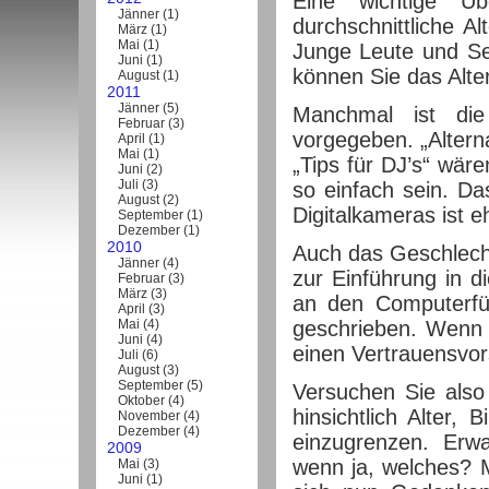
Eine wichtige Üb
Jänner
(
1
)
durchschnittliche Al
März
(
1
)
Mai
(
1
)
Junge Leute und Se
Juni
(
1
)
können Sie das Alte
August
(
1
)
2011
Jänner
(
5
)
Manchmal ist di
Februar
(
3
)
vorgegeben. „Altern
April
(
1
)
Mai
(
1
)
„Tips für DJ’s“ wäre
Juni
(
2
)
Juli
(
3
)
so einfach sein. Da
August
(
2
)
Digitalkameras ist 
September
(
1
)
Dezember
(
1
)
2010
Auch das Geschlecht
Jänner
(
4
)
zur Einführung in d
Februar
(
3
)
März
(
3
)
an den Computerfüh
April
(
3
)
Mai
(
4
)
geschrieben. Wenn 
Juni
(
4
)
einen Vertrauensvor
Juli
(
6
)
August
(
3
)
September
(
5
)
Versuchen Sie also 
Oktober
(
4
)
hinsichtlich Alter, 
November
(
4
)
Dezember
(
4
)
einzugrenzen. Erw
2009
wenn ja, welches? M
Mai
(
3
)
Juni
(
1
)