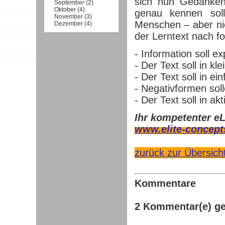
sich nun Gedanken,
September
(
2
)
Oktober
(
4
)
genau kennen sol
November
(
3
)
Menschen – aber nic
Dezember
(
4
)
der Lerntext nach fo
- Information soll e
- Der Text soll in k
- Der Text soll in 
- Negativformen sol
- Der Text soll in a
Ihr kompetenter eL
www.elite-concept
zurück zur Übersich
Kommentare
2 Kommentar(e) g