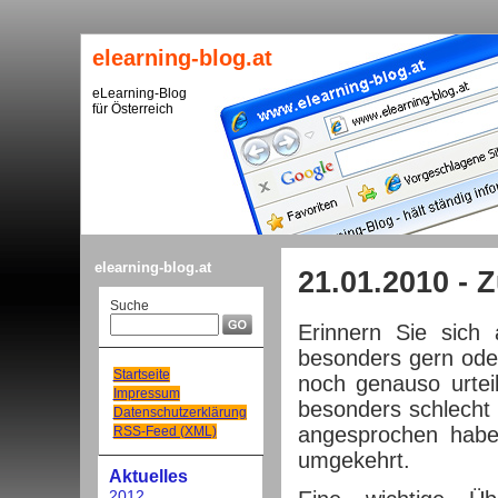
elearning-blog.at
eLearning-Blog
für Österreich
elearning-blog.at
21.01.2010 - 
Suche
Erinnern Sie sich
besonders gern ode
Startseite
noch genauso urtei
Impressum
besonders schlecht g
Datenschutzerklärung
angesprochen haben
RSS-Feed (XML)
umgekehrt.
Aktuelles
2012