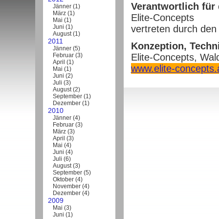
Verantwortlich für 
Jänner
(
1
)
März
(
1
)
Elite-Concepts
Mai
(
1
)
Juni
(
1
)
vertreten durch den
August
(
1
)
2011
Konzeption, Techn
Jänner
(
5
)
Februar
(
3
)
Elite-Concepts, Wal
April
(
1
)
www.elite-concepts.
Mai
(
1
)
Juni
(
2
)
Juli
(
3
)
August
(
2
)
September
(
1
)
Dezember
(
1
)
2010
Jänner
(
4
)
Februar
(
3
)
März
(
3
)
April
(
3
)
Mai
(
4
)
Juni
(
4
)
Juli
(
6
)
August
(
3
)
September
(
5
)
Oktober
(
4
)
November
(
4
)
Dezember
(
4
)
2009
Mai
(
3
)
Juni
(
1
)