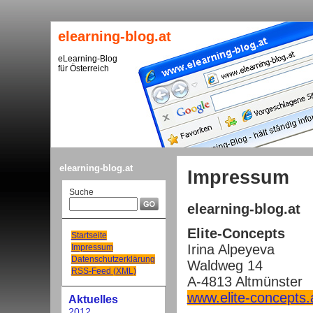
elearning-blog.at
eLearning-Blog
für Österreich
elearning-blog.at
Impressum
Suche
elearning-blog.at
Elite-Concepts
Startseite
Irina Alpeyeva
Impressum
Datenschutzerklärung
Waldweg 14
RSS-Feed (XML)
A-4813 Altmünster
www.elite-concepts.
Aktuelles
2012