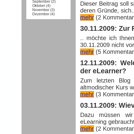
September
(
2
)
Dieser Beitrag soll
Oktober
(
4
)
deren Gründe, sich..
November
(
3
)
Dezember
(
4
)
mehr
(2 Kommentar
30.11.2009: Zur 
.. möchte ich Ihne
30.11.2009 nicht vor
mehr
(5 Kommentar
12.11.2009: We
der eLearner?
Zum letzten Blog 
altmodischer Kurs wär
mehr
(3 Kommentar
03.11.2009: Wie
Dazu müssen wir 
eLearning gebraucht 
mehr
(2 Kommentar