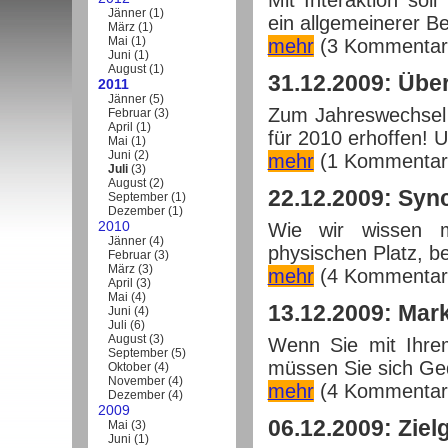
Mit Interaktion soll
Jänner
(
1
)
ein allgemeinerer Beg
März
(
1
)
Mai
(
1
)
mehr
(3 Kommentar
Juni
(
1
)
August
(
1
)
31.12.2009: Übe
2011
Jänner
(
5
)
Zum Jahreswechsel 
Februar
(
3
)
April
(
1
)
für 2010 erhoffen! U
Mai
(
1
)
Juni
(
2
)
mehr
(1 Kommentar
Juli
(
3
)
August
(
2
)
22.12.2009: Syn
September
(
1
)
Dezember
(
1
)
2010
Wie wir wissen 
Jänner
(
4
)
physischen Platz, be
Februar
(
3
)
März
(
3
)
mehr
(4 Kommentar
April
(
3
)
Mai
(
4
)
13.12.2009: Mar
Juni
(
4
)
Juli
(
6
)
August
(
3
)
Wenn Sie mit Ihre
September
(
5
)
müssen Sie sich Ge
Oktober
(
4
)
November
(
4
)
mehr
(4 Kommentar
Dezember
(
4
)
2009
06.12.2009: Zie
Mai
(
3
)
Juni
(
1
)