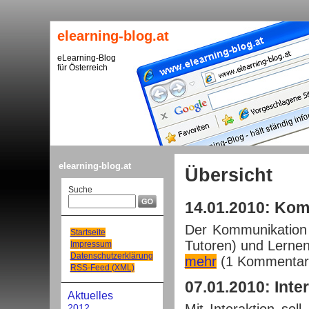
elearning-blog.at
eLearning-Blog
für Österreich
elearning-blog.at
Übersicht
Suche
14.01.2010: Ko
Der Kommunikation 
Startseite
Tutoren) und Lernend
Impressum
Datenschutzerklärung
mehr
(1 Kommentar
RSS-Feed (XML)
07.01.2010: Inte
Aktuelles
2012