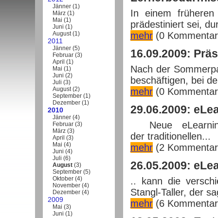
Jänner
(
1
)
In einem früheren
März
(
1
)
Mai
(
1
)
prädestiniert sei, du
Juni
(
1
)
August
(
1
)
mehr
(0 Kommentar
2011
Jänner
(
5
)
16.09.2009: Prä
Februar
(
3
)
April
(
1
)
Nach der Sommerpau
Mai
(
1
)
Juni
(
2
)
beschäftigen, bei de
Juli
(
3
)
August
(
2
)
mehr
(0 Kommentar
September
(
1
)
Dezember
(
1
)
29.06.2009: eLea
2010
Jänner
(
4
)
Neue eLearning 
Februar
(
3
)
März
(
3
)
der traditionellen...
April
(
3
)
Mai
(
4
)
mehr
(2 Kommentar
Juni
(
4
)
Juli
(
6
)
26.05.2009: eLea
August
(
3
)
September
(
5
)
Oktober
(
4
)
.. kann die versc
November
(
4
)
Stangl-Taller, der sa
Dezember
(
4
)
2009
mehr
(6 Kommentar
Mai
(
3
)
Juni
(
1
)