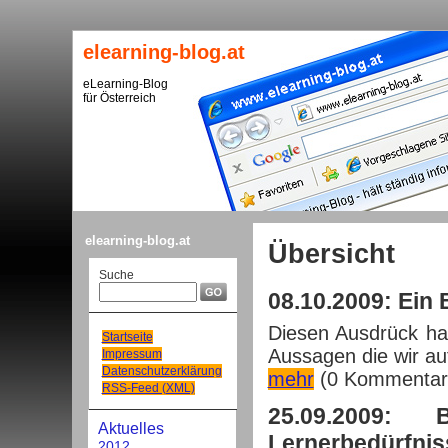
elearning-blog.at
eLearning-Blog
für Österreich
elearning-blog.at
Übersicht
Suche
08.10.2009: Ein 
Diesen Ausdrück hab
Startseite
Aussagen die wir auf
Impressum
Datenschutzerklärung
mehr
(0 Kommentar
RSS-Feed (XML)
25.09.2009: B
Aktuelles
Lernerbedürfnis
2012