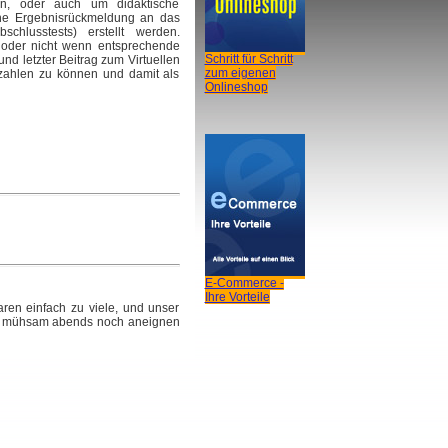
n, oder auch um didaktische
hne Ergebnisrückmeldung an das
chlusstests) erstellt werden.
 oder nicht wenn entsprechende
Schritt für Schritt
d letzter Beitrag zum Virtuellen
zum eigenen
ezahlen zu können und damit als
Onlineshop
E-Commerce -
Ihre Vorteile
aren einfach zu viele, und unser
eles mühsam abends noch aneignen