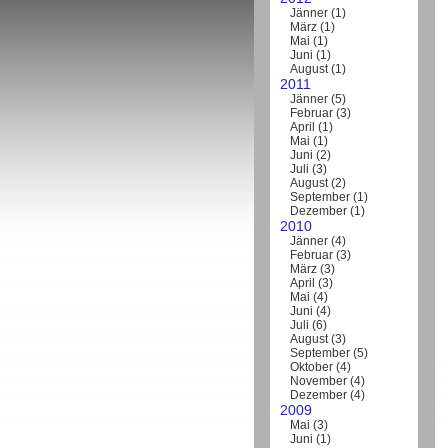
Jänner
(
1
)
März
(
1
)
Mai
(
1
)
Juni
(
1
)
August
(
1
)
2011
Jänner
(
5
)
Februar
(
3
)
April
(
1
)
Mai
(
1
)
Juni
(
2
)
Juli
(
3
)
August
(
2
)
September
(
1
)
Dezember
(
1
)
2010
Jänner
(
4
)
Februar
(
3
)
März
(
3
)
April
(
3
)
Mai
(
4
)
Juni
(
4
)
Juli
(
6
)
August
(
3
)
September
(
5
)
Oktober
(
4
)
November
(
4
)
Dezember
(
4
)
2009
Mai
(
3
)
Juni
(
1
)