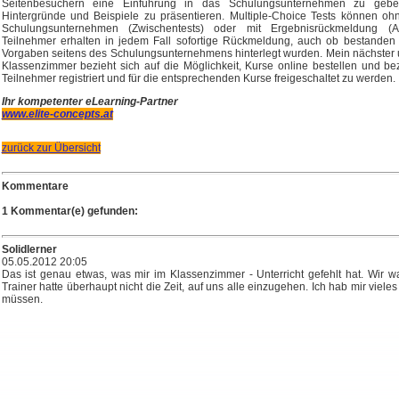
Seitenbesuchern eine Einführung in das Schulungsunternehmen zu gebe
Hintergründe und Beispiele zu präsentieren. Multiple-Choice Tests können o
Schulungsunternehmen (Zwischentests) oder mit Ergebnisrückmeldung (Abs
Teilnehmer erhalten in jedem Fall sofortige Rückmeldung, auch ob bestanden
Vorgaben seitens des Schulungsunternehmens hinterlegt wurden. Mein nächster un
Klassenzimmer bezieht sich auf die Möglichkeit, Kurse online bestellen und b
Teilnehmer registriert und für die entsprechenden Kurse freigeschaltet zu werden.
Ihr kompetenter eLearning-Partner
www.elite-concepts.at
zurück zur Übersicht
Kommentare
1 Kommentar(e) gefunden:
Solidlerner
05.05.2012 20:05
Das ist genau etwas, was mir im Klassenzimmer - Unterricht gefehlt hat. Wir w
Trainer hatte überhaupt nicht die Zeit, auf uns alle einzugehen. Ich hab mir vi
müssen.