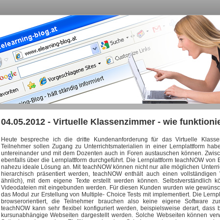
04.05.2012 - Virtuelle Klassenzimmer - wie funktionie
Heute bespreche ich die dritte Kundenanforderung für das Virtuelle Klasse
Teilnehmer sollen Zugang zu Unterrichtsmaterialien in einer Lernplattform hab
untereinander und mit dem Dozenten auch in Foren austauschen können. Zwisc
ebenfalls über die Lernplattform durchgeführt. Die Lernplattform teachNOW von El
nahezu ideale Lösung an. Mit teachNOW können nicht nur alle möglichen Unterr
hierarchisch präsentiert werden, teachNOW enthält auch einen vollständig
ähnlich), mit dem eigene Texte erstellt werden können. Selbstverständlich 
Videodateien mit eingebunden werden. Für diesen Kunden wurden wie gewüns
das Modul zur Erstellung von Multiple- Choice Tests mit implementiert. Die Lernp
browserorientiert, die Teilnehmer brauchen also keine eigene Software z
teachNOW kann sehr flexibel konfiguriert werden, beispielsweise derart, dass 
kursunabhängige Webseiten dargestellt werden. Solche Webseiten können ve