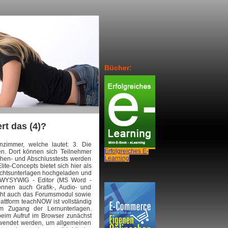
Bücher:
rt das (4)?
nzimmer, welche lautet: 3. Die
Erfolgreiches E-
en. Dort können sich Teilnehmer
Learning
hen- und Abschlusstests werden
ite-Concepts bietet sich hier als
ichtsunterlagen hochgeladen und
en WYSYWIG - Editor (MS Word -
können auch Grafik-, Audio- und
cht auch das Forumsmodul sowie
lattform teachNOW ist vollständig
um Zugang der Lernunterlagen.
beim Aufruf im Browser zunächst
rwendet werden, um allgemeinen