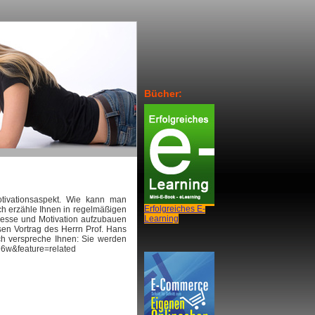
Bücher:
otivationsaspekt. Wie kann man
Erfolgreiches E-
Ich erzähle Ihnen in regelmäßigen
Learning
resse und Motivation aufzubauen
sen Vortrag des Herrn Prof. Hans
Ich verspreche Ihnen: Sie werden
D6w&feature=related