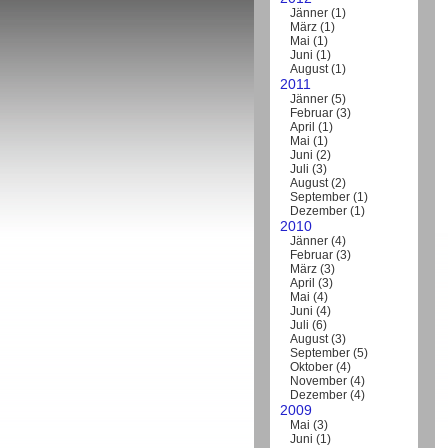
Jänner
(
1
)
März
(
1
)
Mai
(
1
)
Juni
(
1
)
August
(
1
)
2011
Jänner
(
5
)
Februar
(
3
)
April
(
1
)
Mai
(
1
)
Juni
(
2
)
Juli
(
3
)
August
(
2
)
September
(
1
)
Dezember
(
1
)
2010
Jänner
(
4
)
Februar
(
3
)
März
(
3
)
April
(
3
)
Mai
(
4
)
Juni
(
4
)
Juli
(
6
)
August
(
3
)
September
(
5
)
Oktober
(
4
)
November
(
4
)
Dezember
(
4
)
2009
Mai
(
3
)
Juni
(
1
)