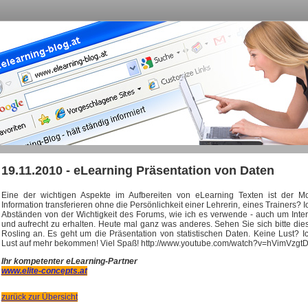
19.11.2010 - eLearning Präsentation von Daten
Eine der wichtigen Aspekte im Aufbereiten von eLearning Texten ist der M
Information transferieren ohne die Persönlichkeit einer Lehrerin, eines Trainers? 
Abständen von der Wichtigkeit des Forums, wie ich es verwende - auch um Inte
und aufrecht zu erhalten. Heute mal ganz was anderes. Sehen Sie sich bitte die
Rosling an. Es geht um die Präsentation von statistischen Daten. Keine Lust? 
Lust auf mehr bekommen! Viel Spaß! http://www.youtube.com/watch?v=hVimVzgt
Ihr kompetenter eLearning-Partner
www.elite-concepts.at
zurück zur Übersicht