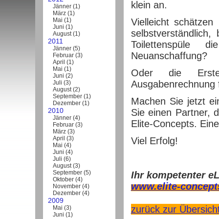
klein an.
Jänner
(
1
)
März
(
1
)
Mai
(
1
)
Vielleicht schätzen
Juni
(
1
)
selbstverständlich
August
(
1
)
2011
Toilettenspüle d
Jänner
(
5
)
Neuanschaffung?
Februar
(
3
)
April
(
1
)
Mai
(
1
)
Oder die Erste
Juni
(
2
)
Ausgabenrechnung f
Juli
(
3
)
August
(
2
)
September
(
1
)
Machen Sie jetzt ei
Dezember
(
1
)
2010
Sie einen Partner, d
Jänner
(
4
)
Elite-Concepts. Ein
Februar
(
3
)
März
(
3
)
April
(
3
)
Viel Erfolg!
Mai
(
4
)
Juni
(
4
)
Juli
(
6
)
August
(
3
)
September
(
5
)
Ihr kompetenter eL
Oktober
(
4
)
www.elite-concept
November
(
4
)
Dezember
(
4
)
2009
zurück zur Übersich
Mai
(
3
)
Juni
(
1
)