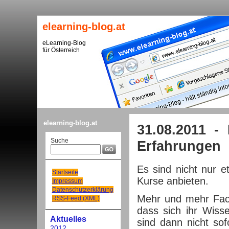
elearning-blog.at
eLearning-Blog
für Österreich
elearning-blog.at
31.08.2011 -
Suche
Erfahrungen
Es sind nicht nur et
Startseite
Kurse anbieten.
Impressum
Datenschutzerklärung
Mehr und mehr Fach
RSS-Feed (XML)
dass sich ihr Wiss
Aktuelles
sind dann nicht so
2012